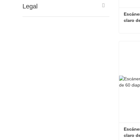
Legal
Escáner
claro d
Contac
Escáner
claro d