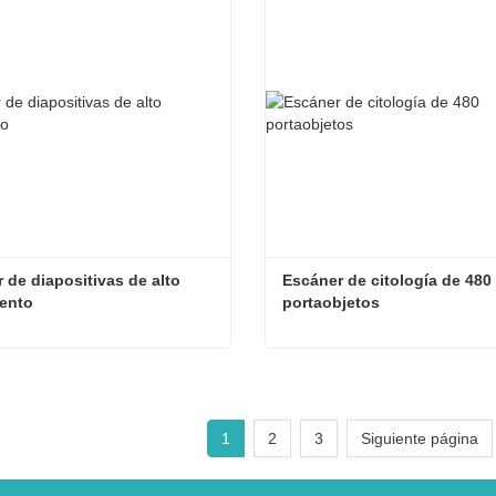
 de diapositivas de alto 
Escáner de citología de 480 
ento
portaobjetos
Escáner de diapositivas de alto rendimiento
ta ahora
Contacta ahora
1
2
3
Siguiente página