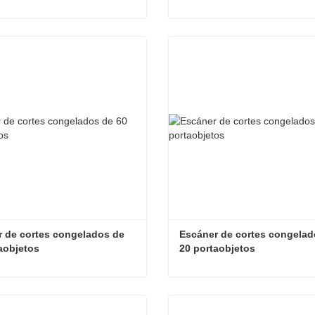
Escáner de diapositivas de campo claro de 60 diapositivas
ta ahora
Contacta ahora
 de cortes congelados de 
Escáner de cortes congelad
aobjetos
20 portaobjetos
Escáner de cortes congelados de 60 portaobjetos
ta ahora
Contacta ahora