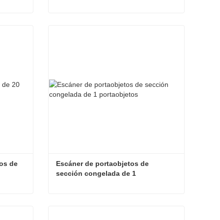
Escáner de diapositivas de campo claro de 20 diapositivas
Escáner de diapositivas de campo claro de 1 diapositiva
Contacta ahora
os de 
Escáner de portaobjetos de 
sección congelada de 1 
portaobjetos
Escáner de cortes congelados de 20 portaobjetos
Escáner de portaobjetos de sección congelada de 1 portaobjetos
Contacta ahora