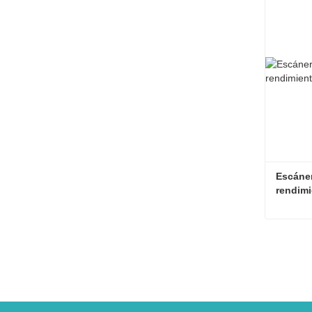
Escáner
rendimi
Contac