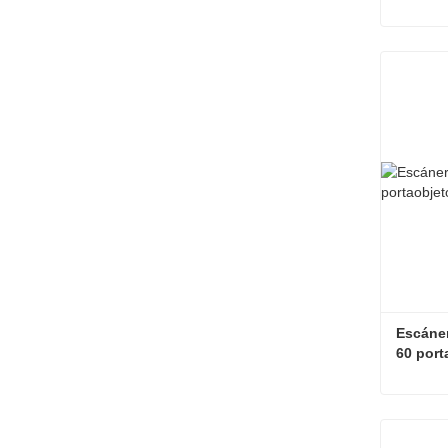
Contac
Escáner
60 port
Contac