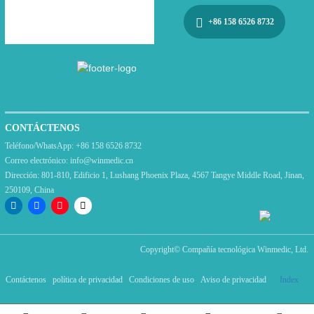
+86 158 6526 8732
CONTÁCTENOS
Teléfono/WhatsApp:
+86 158 6526 8732
Correo electrónico:
info@winmedic.cn
Dirección:
801-810, Edificio 1, Lushang Phoenix Plaza, 4567 Tangye Middle Road, Jinan,
250109, China
Copyright©
Compañía tecnológica Winmedic, Ltd.
Contáctenos
política de privacidad
Condiciones de uso
Aviso de privacidad
Index