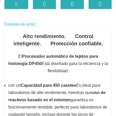
Diseño avanzado de válvulas
Las válvulas rotativas de cerámica separan la
parafina y los reactivos, evitando obstrucciones.
Monitoreo en tiempo real
Detalles de producto
Los sensores ultrasónicos garantizan un control
preciso del nivel de reactivo para evitar escasez o
Alto rendimiento. Control
desbordamiento.
inteligente. Protección confiable.
Recuperación automática
Reanuda automáticamente el flujo de trabajo
después de interrupciones de energía para proteger
El
Procesador automático de tejidos para
las muestras.
histología DP450
Está diseñado para la eficiencia y la
flexibilidad.
con un
Capacidad para 450 casetes
Es ideal para
laboratorios de alto rendimiento, mientras que
uso de
reactivos basado en el volumen
garantiza un
funcionamiento rentable, perfecto para laboratorios de
cualquier tamaño, incluso durante los picos de